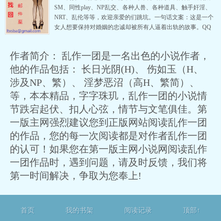
无情。简介：古风，肉文。本文…
SM、同性play、NP乱交、各种人兽、各种道具、触手奸淫、
NRT、乱伦等等，欢迎亲爱的们跳坑。一句话文案：这是一个
女人想要保持对婚姻的忠诚却被所有人逼着出轨的故事。QQ
读者交流群：23013872 （虽然我上线的时候不多，但还是欢迎
大家来玩。）最后PS：前有五十万字古风长篇《伤如玉》已完
作者简介： 乱作一团是一名出色的小说作者，
结，坑品有保证，大家可以放心跳坑，本篇日更，偶尔掉落双
更，…
他的作品包括： 长日光阴(H)、 伤如玉（H、
涉及NP、繁）、 淫梦恶沼（高H、繁简）、
等，本本精品，字字珠玑，乱作一团的小说情
节跌宕起伏、扣人心弦，情节与文笔俱佳。第
一版主网强烈建议您到正版网站阅读乱作一团
的作品，您的每一次阅读都是对作者乱作一团
的认可！如果您在第一版主网小说网阅读乱作
一团作品时，遇到问题，请及时反馈，我们将
第一时间解决，争取为您奉上!
首页
我的书架
阅读记录
顶部↑