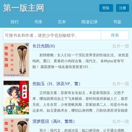
第一版主网
登陆
注册
排行
书库
完本
阅读记录
书架
搜索
长日光阴(H)
乱作一团
剧情梗概：女人们在一个淫乱世界里的性福生活。 依然是
纯肉、重口、黄暴的小肉段合集，现代文。 各种play皆有可
能！ 腐国度唯一域名最快更新更183 …
伤如玉（H、涉及NP、繁）
乱作一团
正经版文案：苏家有女名如玉，本是家境殷实，父慈子
孝，哪知因果综杂之下飞来横祸，壹时间落得家破人亡，孤苦
无依。人生在世，少有壹帆风顺，苏家姐弟二人，却是分外命
运多舛。如玉委曲求全，哪怕以身饲鹰，只盼幼弟苏泽安稳壹
生；苏泽心急如焚，唯有穷追猛赶，只求阿姊如玉脱身险境。
淫梦恶沼（高H、繁简）
乱作一团
奈何事与愿违，前狼後虎，受尽淫辱，如何才能寻得壹条生
路？正所谓：问天天无应，问地地不灵，扪心求自省，人世岂
简介：现代文，肉戏涉及：粗口秽语肉，公开露出调教、