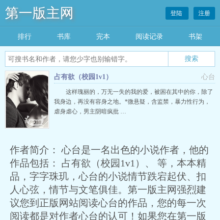
第一版主网
登陆
注册
排行
书库
完本
阅读记录
书架
搜索
占有欲（校园1v1）
心台
这样瑰丽的，万无一失的我的爱，被困在其中的你，除了
我身边，再没有容身之地。*微悬疑，含监禁，暴力性行为，
虐身虐心，男主阴暗疯批 …
作者简介： 心台是一名出色的小说作者，他的
作品包括： 占有欲（校园1v1）、 等，本本精
品，字字珠玑，心台的小说情节跌宕起伏、扣
人心弦，情节与文笔俱佳。第一版主网强烈建
议您到正版网站阅读心台的作品，您的每一次
阅读都是对作者心台的认可！如果您在第一版