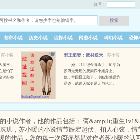
账号：
搜索
都市小说
历史小说
侦探小说
网游小说
科幻小说
恐怖
苏小暖
邪王追妻：废材逆天
苏小暖
小姐
大魔王，
她，21世纪金牌杀手，却穿为
在是怕了
苏府最无用的废柴四小姐身上。
饶讨好都
他，帝国晋王殿下，冷酷邪魅强势
———
霸道，武道天赋更是无与伦比。
王nV主嘴
世人皆知她是草包废柴女，人人唯
恐避之不及，唯独他强势霸道死命
纠缠她，誓死不放手。且看他们如
何强者与强者碰撞，上演一出追逐
与被追逐的好戏。 展开 ()为您奉
说作者，他的作品包括： 脔&amp;lt;重生1v1&a
献《邪王追妻：废材逆天小姐》
…
字珠玑，苏小暖的小说情节跌宕起伏、扣人心弦，情
暖的作品，您的每一次阅读都是对作者苏小暖的认