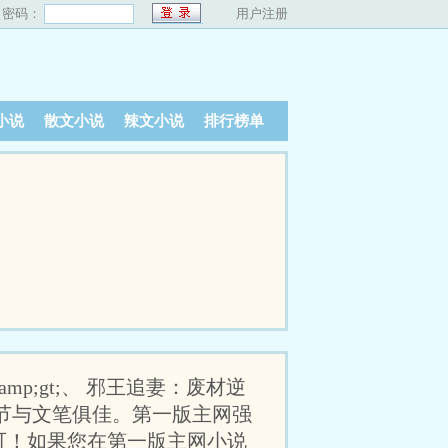
密码：
用户注册
小说
散文小说
辣文小说
排行榜单
mp;gt;、 邪王追妻：废材逆
节与文笔俱佳。第一版主网强
可！如果您在第一版主网小说