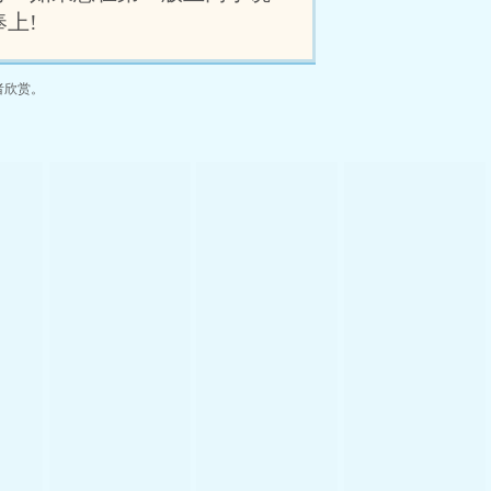
上!
者欣赏。