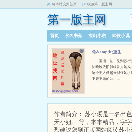
将本站设为首页
收藏第一版主网
第一版主网
首页
永久书架
玄幻小说
武侠小说
书库榜单
阅读记录
脔&amp;lt;重生
1v1&amp;gt;
重活一世，见到苏衍
陆晚晚依旧腿软发抖她实
这个男人做起来就任她求
不管不顾的劲……———
男主Y暗偏执醋JiNg大魔
上说不要身T最诚实 …
作者简介： 苏小暖是一名出色的小
天小姐、 等，本本精品，字
烈建议您到正版网站阅读苏小