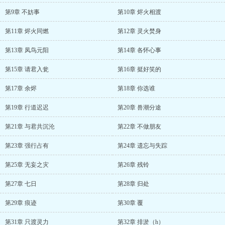
第9章 不妨事
第10章 烬火相渡
第11章 烬火同燃
第12章 灵火焚身
第13章 凤鸟元阳
第14章 各怀心事
第15章 请君入瓮
第16章 挺好笑的
第17章 余烬
第18章 你选谁
第19章 行道迟迟
第20章 兽潮分途
第21章 与君共沉沦
第22章 不做朋友
第23章 强行占有
第24章 遗忘与失踪
第25章 无妄之灾
第26章 残铃
第27章 七日
第28章 归处
第29章 痕迹
第30章 覆
第31章 只渡灵力
第32章 排淤（h）