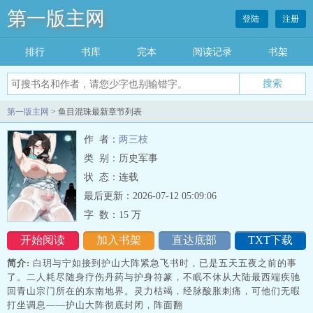
第一版主网
登陆
注册
排行
书库
完本
阅读记录
书架
搜索
第一版主网
> 鱼目混珠最新章节列表
作 者：
两三枝
类 别：历史军事
状 态：连载
最后更新：2026-07-12 05:09:06
字 数：
15 万
开始阅读
加入书架
直达底部
TXT下载
简介:
白玥与宁如接到护山大阵紧急飞书时，已是五天五夜之前的事
了。二人耗尽随身疗伤丹药与护身符篆，不眠不休从大陆最西端疾驰
回青山宗门所在的东南地界。灵力枯竭，经脉酸胀刺痛，可他们无暇
打坐调息——护山大阵彻底封闭，阵面翻