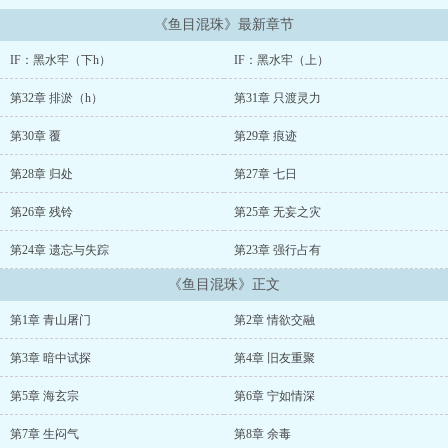
《鱼目混珠》最新章节
IF：黑水牢（下h）
IF：黑水牢（上）
第32章 排淤（h）
第31章 只渡灵力
第30章 覆
第29章 痕迹
第28章 归处
第27章 七日
第26章 残铃
第25章 无妄之灾
第24章 遗忘与失踪
第23章 强行占有
《鱼目混珠》正文
第1章 青山屠门
第2章 情欲交融
第3章 暗中试探
第4章 旧友重聚
第5章 海玄宗
第6章 宁如情深
第7章 生闷气
第8章 余毒