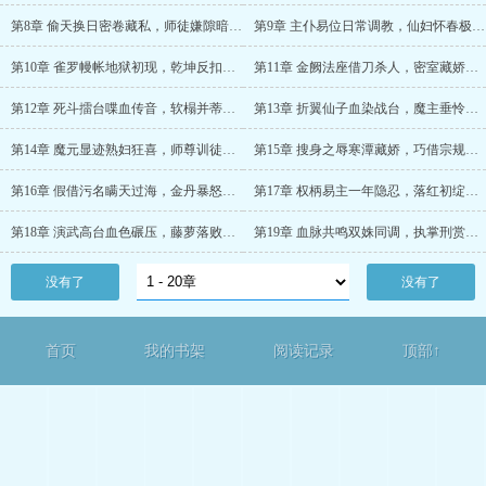
第8章 偷天换日密卷藏私，师徒嫌隙暗流涌动
第9章 主仆易位日常调教，仙妇怀春极致破防
第10章 雀罗幔帐地狱初现，乾坤反扣天骄折翼
第11章 金阙法座借刀杀人，密室藏娇暗度陈仓
第12章 死斗擂台喋血传音，软榻并蒂玉乳承欢
第13章 折翼仙子血染战台，魔主垂怜执掌废躯
第14章 魔元显迹熟妇狂喜，师尊训徒尊严初易
第15章 搜身之辱寒潭藏娇，巧借宗规瞒天过海
第16章 假借污名瞒天过海，金丹暴怒错指魔踪
第17章 权柄易主一年隐忍，落红初绽一莲种篆
第18章 演武高台血色碾压，藤萝落败初绽紫莲
第19章 血脉共鸣双姝同调，执掌刑赏紫莲觉醒
没有了
没有了
首页
我的书架
阅读记录
顶部↑