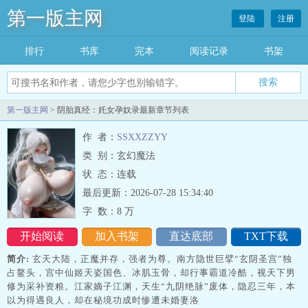
第一版主网
登陆
注册
排行
书库
完本
阅读记录
书架
搜索
第一版主网
> 阴胎真经：奼女孕奴录最新章节列表
作 者：
SSXXZZYY
类 别：玄幻魔法
状 态：连载
最后更新：2026-07-28 15:34:40
字 数：
8 万
开始阅读
加入书架
直达底部
TXT下载
简介:
玄天大陆，正魔并存，强者为尊。南方隐世巨擘“玄阴圣宫”独
占鳌头，宫中仙姬天姿国色、冰肌玉骨，却行事霸道冷酷，视天下男
修为采补资粮。江家嫡子江渊，天生“九阴绝脉”废体，隐忍三年，本
以为得遇良人，却在秘境功成时惨遭未婚妻洛