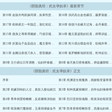
《阴胎真经：奼女孕奴录》最新章节
第19章 血脉共鸣双姝同调，执掌刑赏紫莲觉醒
第18章 演武高台血色碾压，藤萝落败初绽紫莲
第17章 权柄易主一年隐忍，落红初绽一莲种篆
第16章 假借污名瞒天过海，金丹暴怒错指魔踪
第15章 搜身之辱寒潭藏娇，巧借宗规瞒天过海
第14章 魔元显迹熟妇狂喜，师尊训徒尊严初易
第13章 折翼仙子血染战台，魔主垂怜执掌废躯
第12章 死斗擂台喋血传音，软榻并蒂玉乳承欢
第11章 金阙法座借刀杀人，密室藏娇暗度陈仓
第10章 雀罗幔帐地狱初现，乾坤反扣天骄折翼
第9章 主仆易位日常调教，仙妇怀春极致破防
第8章 偷天换日密卷藏私，师徒嫌隙暗流涌动
《阴胎真经：奼女孕奴录》正文
序章
第1章 死渊逆生熔魔典，残躯蜕变凝寒香
第2章 初篆回响妇人泣，真纹入腹仙姬沉
第3章 初种真篆探幽径，自怜仙妇掩春啼
第4章 尊卑倒置暗帷幔，反差藏锋演怨奴
第5章 烈日堂前惊魂颤，暗泉深处蜕双莲
第6章 暗泉幽穴魔狼锁，玉液倒灌破金丹
第7章 防务密卷暗帷惊变，高傲仙妇例会怀春