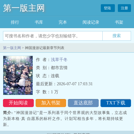
第一版主网
登陆
注册
排行
书库
完本
阅读记录
书架
搜索
第一版主网
> 神国漫游记最新章节列表
作 者：
浅草千冬
类 别：都市言情
状 态：连载
最后更新：2026-07-07 17:03:31
字 数：
1 万
开始阅读
加入书架
直达底部
TXT下载
简介:
“神国漫游记”是一系列基于同个世界观的大型故事集，立志成
为新本格·真·自愿系的标杆之作。计划写相当多年，将长期持续更
新。