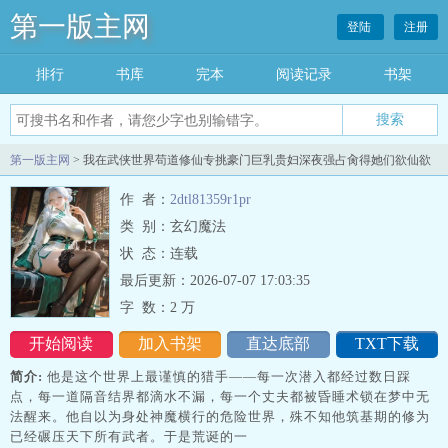
第一版主网
登陆
注册
排行
书库
完本
阅读记录
书架
搜索
第一版主网
> 我在武侠世界苟道修仙专挑豪门巨乳贵妇深夜强占肏得她们欲仙欲
死最新章节列表
作 者：
2dtl81359r1pr
类 别：玄幻魔法
状 态：连载
最后更新：2026-07-07 17:03:35
字 数：
2 万
开始阅读
加入书架
直达底部
TXT下载
简介:
他是这个世界上最谨慎的猎手——每一次潜入都经过数日踩
点，每一道隔音结界都滴水不漏，每一个丈夫都被昏睡术锁在梦中无
法醒来。他自以为身处神魔横行的危险世界，殊不知他筑基期的修为
已经碾压天下所有武者。于是荒诞的一