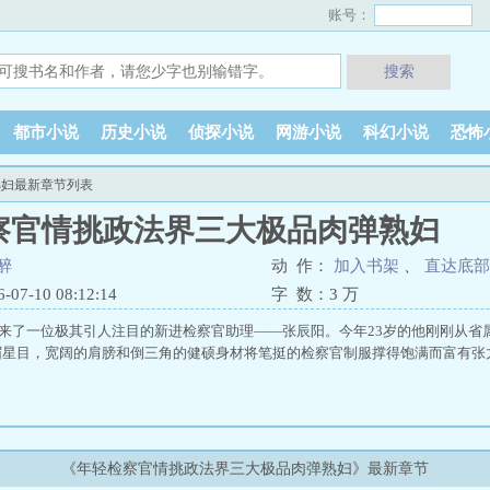
账号：
搜索
都市小说
历史小说
侦探小说
网游小说
科幻小说
恐怖
熟妇最新章节列表
察官情挑政法界三大极品肉弹熟妇
醉
动 作：
加入书架
、
直达底部
7-10 08:12:14
字 数：
3 万
来了一位极其引人注目的新进检察官助理——张辰阳。今年23岁的他刚刚从省属
眉星目，宽阔的肩膀和倒三角的健硕身材将笔挺的检察官制服撑得饱满而富有张
《年轻检察官情挑政法界三大极品肉弹熟妇》最新章节