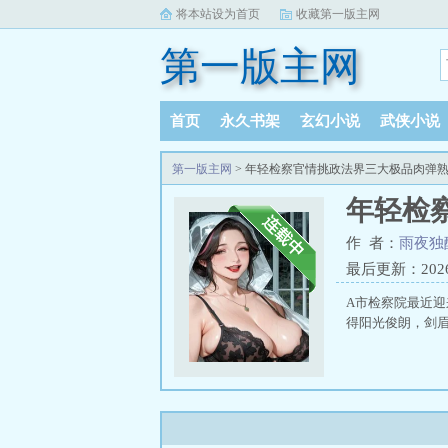
将本站设为首页
收藏第一版主网
第一版主网
首页
永久书架
玄幻小说
武侠小说
书库榜单
阅读记录
第一版主网
> 年轻检察官情挑政法界三大极品肉弹
年轻检
作 者：
雨夜独
最后更新：2026-0
A市检察院最近迎
得阳光俊朗，剑