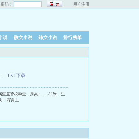
密码：
用户注册
小说
散文小说
辣文小说
排行榜单
、
TXT下载
重点警校毕业，身高1……81米，生
力，浑身上