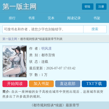
第一版主网
登陆
注册
排行
书库
完本
阅读记录
书架
搜索
第一版主网
> 都市规则怪谈*续篇最新章节列表
作 者：
明风凛
类 别：都市言情
状 态：连载
最后更新：2026-07-07 17:03:42
字 数：
1 万
开始阅读
加入书架
直达底部
TXT下载
简介:
自从一座神秘的女子高校在城市中突然出现后，这座城市就突
然多出了许多诡异的规则。
《都市规则怪谈*续篇》最新章节