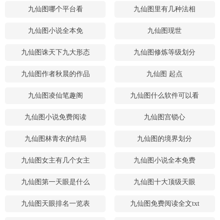
九仙图哪个平台看
九仙图里有几种法相
九仙图小说全本免
九仙图现世
九仙图诛天下九大形态
九仙图修炼等级划分
九仙图作者秋晨的作品
九仙图 起点
九仙图凌仙笔趣阁
九仙图什么软件可以看
九仙图小说免费阅读
九仙图宫锁心
九仙图林青衣的结局
九仙图的境界划分
九仙图女主有几个女主
九仙图小说全本免费
九仙图第一天眼是什么
九仙图十大顶级天眼
九仙图天眼排名一览表
九仙图免费阅读全文txt