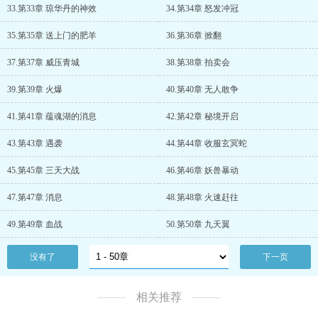
33.第33章 琼华丹的神效
34.第34章 怒发冲冠
35.第35章 送上门的肥羊
36.第36章 掀翻
37.第37章 威压青城
38.第38章 拍卖会
39.第39章 火爆
40.第40章 无人敢争
41.第41章 蕴魂湖的消息
42.第42章 秘境开启
43.第43章 遇袭
44.第44章 收服玄冥蛇
45.第45章 三天大战
46.第46章 妖兽暴动
47.第47章 消息
48.第48章 火速赶往
49.第49章 血战
50.第50章 九天翼
没有了
下一页
相关推荐