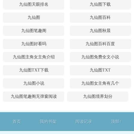
九仙图天眼排名
九仙图下载
九仙图
九仙图百科
九仙图笔趣阁
九仙图秋晨
九仙图好看吗
九仙图百科百度
九仙图主角女主角介绍
九仙图免费全文小说
九仙图TXT下载
九仙图TXT
九仙图小说
九仙图女主角有几个
九仙图笔趣阁无弹窗阅读
九仙图境界划分
首页
我的书架
阅读记录
顶部↑