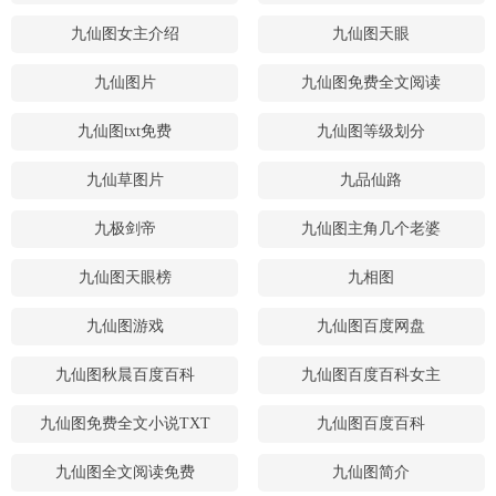
九仙图女主介绍
九仙图天眼
九仙图片
九仙图免费全文阅读
九仙图txt免费
九仙图等级划分
九仙草图片
九品仙路
九极剑帝
九仙图主角几个老婆
九仙图天眼榜
九相图
九仙图游戏
九仙图百度网盘
九仙图秋晨百度百科
九仙图百度百科女主
九仙图免费全文小说TXT
九仙图百度百科
九仙图全文阅读免费
九仙图简介