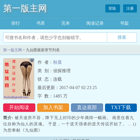
第一版主网
登陆
注册
排行
书库
完本
阅读记录
书架
搜索
第一版主网
> 九仙图最新章节列表
作 者：
秋晨
类 别：侦探推理
状 态：连载
最后更新：2017-04-07 02:23:25
字 数：
1485 万
开始阅读
加入书架
直达底部
TXT下载
简介:
被天道所不容，降下无上封印的少年偶得一幅画。 画里住着九
位自称为仙人的灵魂。 于是，一个逆天强者的逆天传说开始了。 ... ()
为您奉献《九仙图》