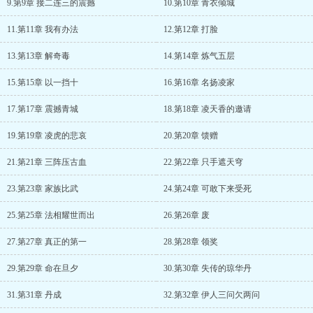
9.第9章 接二连三的震撼
10.第10章 青衣倾城
11.第11章 我有办法
12.第12章 打脸
13.第13章 解奇毒
14.第14章 炼气五层
15.第15章 以一挡十
16.第16章 名扬凌家
17.第17章 震撼青城
18.第18章 凌天香的邀请
19.第19章 凌虎的悲哀
20.第20章 馈赠
21.第21章 三阵压古血
22.第22章 只手遮天穹
23.第23章 家族比武
24.第24章 可敢下来受死
25.第25章 法相耀世而出
26.第26章 废
27.第27章 真正的第一
28.第28章 领奖
29.第29章 命在旦夕
30.第30章 失传的琼华丹
31.第31章 丹成
32.第32章 伊人三问欠两问