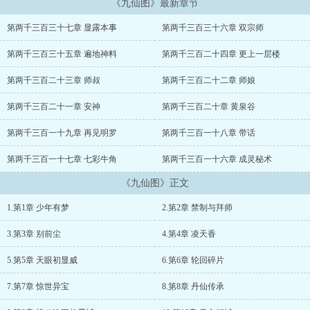
《九仙图》最新章节
第两千三百三十七章 显露本事
第两千三百三十六章 双宗师
第两千三百三十五章 遍地神料
第两千三百二十四章 更上一层楼
第两千三百二十三章 师叔
第两千三百二十二章 师娘
第两千三百二十一章 安神
第两千三百二十章 黄泉谷
第两千三百一十九章 再见明罗
第两千三百一十八章 带话
第两千三百一十七章 七彩牛角
第两千三百一十六章 成灵秘术
《九仙图》正文
1.第1章 少年有梦
2.第2章 禁制与拜师
3.第3章 别前尘
4.第4章 凌天香
5.第5章 天眼初显威
6.第6章 轮回碎片
7.第7章 惊世异宝
8.第8章 丹仙传承