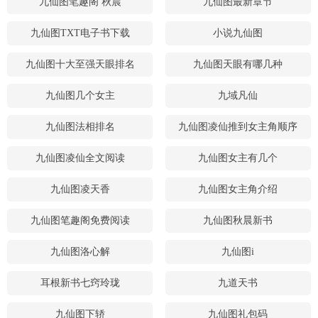
九仙图笔趣阁 秋晨
九仙图最新章节
九仙图TXT电子书下载
小说九仙图
九仙图十大至强天眼排名
九仙图天眼有哪几种
九仙图几个女主
九域凡仙
九仙图法相排名
九仙图凌仙推到女主角顺序
九仙图凌仙全文阅读
九仙图女主有几个
九仙图凌天香
九仙图女主角介绍
九仙图笔趣阁免费阅读
九仙图秋晨新书
九仙图洛心解
九仙图i
耳根新书七窍玲珑
九道天书
九仙图下轿
九仙图礼包码