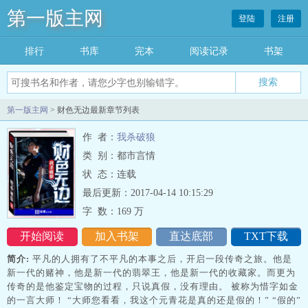
第一版主网
登陆
注册
排行
书库
完本
阅读记录
书架
搜索
第一版主网
> 财色无边最新章节列表
作 者：
我杀破狼
类 别：都市言情
状 态：连载
最后更新：2017-04-14 10:15:29
字 数：
169 万
开始阅读
加入书架
直达底部
TXT下载
简介:
平凡的人拥有了不平凡的本事之后，开启一段传奇之旅。他是
新一代的赌神，他是新一代的翡翠王，他是新一代的收藏家。而更为
传奇的是他鉴定宝物的过程，只说真假，没有理由。 被称为惜字如金
的一言大师！ “大师您看看，我这个元青花是真的还是假的！” “假的”