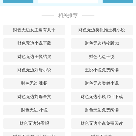
相关推荐
财色无边女主角有几个
财色无边类似推土机小说
财色无边小说下载
财色无边精校版txt
财色无边王悦结局
财色无边王悦
财色无边刘母小说
王悦小说免费阅读
财色无边 张扬
财色无边类似小说
财色无边刘母全文
财色无边小说TXT下载
财色无边 小说
财色无边免费阅读
财色无边好看吗
财色无边小说免费阅读