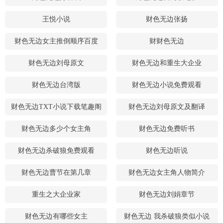
王悦小说
财色无边张扬
财色无边女主推倒顺序百度
财财色无边
财色无边刘母原文
财色无边和重生大企业
财色无边台湾版
财色无边小说免费观看
财色无边TXT小说下载笔趣阁
财色无边刘母原文及翻译
财色无边多少个女主角
财色无边免费听书
财色无边杀破狼免费观看
财色无边听说
财色无边曹节在第几章
财色无边女主角人物简介
重生之大企业家
财色无边刘娟章节
财色无边有哪些女主
财色无边 我杀破狼类似小说