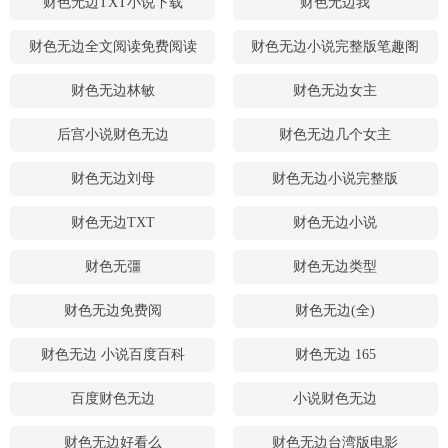
财色无边TXT小说下载
财色无边我
财色无边全文阅读免费阅读
财色无边小说完整版笔趣阁
财色无边林敏
财色无边女主
后宫小说财色无边
财色无边几个女主
财色无边刘母
财色无边小说完整版
财色无边TXT
财色无边小说
财色无彊
财色无边类型
财色无边免费阅
财色无边(全)
财色无边 小说百度百科
财色无边 165
百度财色无边
小说财色无边
财色无边好看么
财色无边台湾版电影