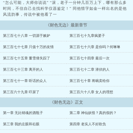
“怎么可能，大师你说说” “滚，老子一分钟几百万上下，哪有那么多
时间，不信自己去找科学仪器鉴定！” 同他惜字如金一样出名的是他
风流韵事，传说中被他看了一
《财色无边》最新章节
第三百七十八章 一切源于嫉妒
第三百七十九章疯婆子
第三百七十七章 只值十万的友情
第三百七十六章 是你吗？何琳琳
第三百七十五章 董雪倩失踪了
第三百七十四章 最后一次
第三百七十三章 离开的人
第三百七十二章 潜伏的人
第三百七十一章 听话的众人
第三百七十章 将碗卖给你
第三百六十九章 吓尿了
第三百六十八章 女人的理想
《财色无边》正文
第一章 无比销魂的酒瓶子
第二章 神仙妖怪？真的假的？
第三章 我的左眼和右眼
第四章 老实人不好欺负