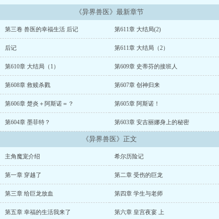
《异界兽医》最新章节
第三卷 兽医的幸福生活 后记
第611章 大结局(2)
后记
第611章 大结局（2）
第610章 大结局（1）
第609章 史蒂芬的接班人
第608章 救赎杀戮
第607章 创神归来
第606章 楚炎＋阿斯诺＝？
第605章 阿斯诺！
第604章 墨菲特？
第603章 安吉丽娜身上的秘密
《异界兽医》正文
主角魔宠介绍
希尔历险记
第一章 穿越了
第二章 受伤的巨龙
第三章 给巨龙放血
第四章 学生与老师
第五章 幸福的生活我来了
第六章 皇宫夜宴 上