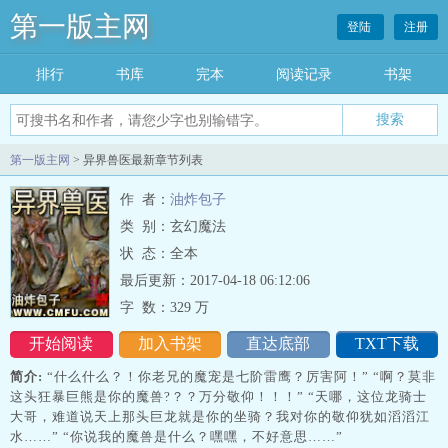
第一版主网
登陆
注册
排行
书库
完本
阅读记录
书架
搜索
第一版主网
> 异界兽医最新章节列表
作 者：
油炸包子
类 别：玄幻魔法
状 态：全本
最后更新：2017-04-18 06:12:06
字 数：
329 万
开始阅读
加入书架
直达底部
TXT下载
简介:
“什么什么？！你老兄的魔宠是七阶雷鹰？厉害阿！” “啊？莫非
这头狂暴巨熊是你的魔兽?？？万分敬仰！！！” “天哪，这位龙骑士
大哥，难道说天上那头巨龙就是你的坐骑？我对你的敬仰犹如滔滔江
水……” “你说我的魔兽是什么？嘿嘿，不好意思……”