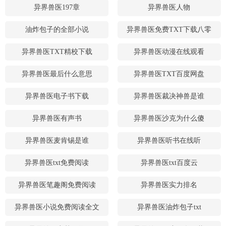
异界兽医197章
异界兽医人物
油炸包子的全部小说
异界兽医免费TXT下载八零
异界兽医TXT精校下载
异界兽医动漫在线观看
异界兽医最后什么意思
异界兽医TXT百度网盘
异界兽医电子书下载
异界兽医裁决神兽是谁
异界兽医有声书
异界兽医沙克为什么傻
异界兽医麦肯锡是谁
异界兽医听书在线听
异界兽医txt免费阅读
异界兽医txt百度云
异界兽医笔趣阁免费阅读
异界兽医实力排名
异界兽医小说免费阅读全文
异界兽医油炸包子txt