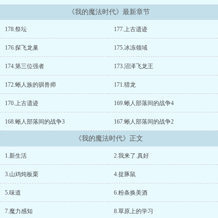
《我的魔法时代》最新章节
178.祭坛
177.上古遗迹
176.探飞龙巢
175.冰冻领域
174.第三位强者
173.沼泽飞龙王
172.蜥人族的驯兽师
171.猎龙
170.上古遗迹
169.蜥人部落间的战争4
168.蜥人部落间的战争3
167.蜥人部落间的战争2
《我的魔法时代》正文
1.新生活
2.我来了.真好
3.山鸡炖板栗
4.捉豚鼠
5.味道
6.粉条换美酒
7.魔力感知
8.草原上的学习