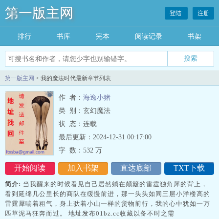
第一版主网
登陆
注册
排行
书库
完本
阅读记录
书架
搜索
第一版主网
> 我的魔法时代最新章节列表
作 者：
海逸小猪
类 别：玄幻魔法
状 态：连载
最后更新：2024-12-31 00:17:00
字 数：
532 万
开始阅读
加入书架
直达底部
TXT下载
简介:
当我醒来的时候看见自己居然躺在颠簸的雷霆独角犀的背上，
看到延绵几公里长的商队在缓慢前进，那一头头如同三层小洋楼高的
雷霆犀喘着粗气，身上驮着小山一样的货物前行，我的心中犹如一万
匹草泥马狂奔而过。 地址发布01bz.cc收藏以备不时之需