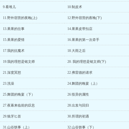
9.看堆儿
10.制皮术
11.野外宿营的夜晚(上)
12.野外宿营的夜晚(下)
13.果果的往事
14.果果皮带扣店
15.果果的爱情
16.果果的第一次牵手
17.我的抗魔术
18.大雨之后
19.我的理想是铭文师
20. 我的理想是铭文师(下)
21.深度冥想
22.弗雷德的请求
23.洗澡
24.舞团的晚宴（上）
25.舞团的晚宴（下）
26.怪异的属性
27.夜幕来临前的叹息
28.出发与回归
29.狼牙匕首
30.所谓的初遇
31.山谷轶事（上）
32.山谷轶事（下）