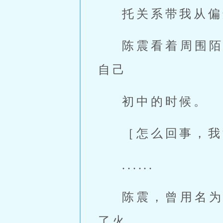
托关系带我从偏
陈震看着周围
自己
初中的时候。
［怎么回事，我
......
陈震，曾用名
了火