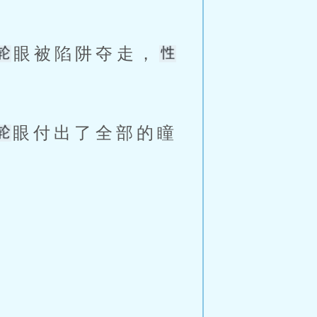
眼被陷阱夺走，
眼付出了全部的瞳