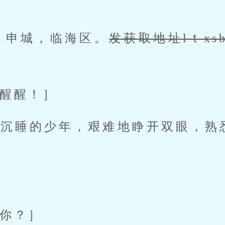
末，申城，临海区。
发获取地址lｔxs
醒醒！］
了沉睡的少年，艰难地睁开双眼，熟
你？］