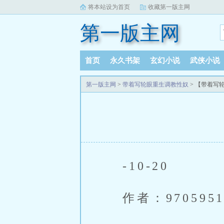
将本站设为首页
收藏第一版主网
第一版主网
首页
永久书架
玄幻小说
武侠小说
书库榜单
完本小说
阅读记录
第一版主网
>
带着写轮眼重生调教性奴
> 【带着写
-10-20
作者：9705951