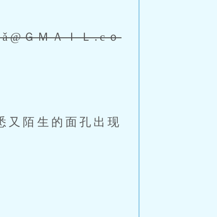
bǎ@ＧＭＡＩＬ.cｏ
悉又陌生的面孔出现