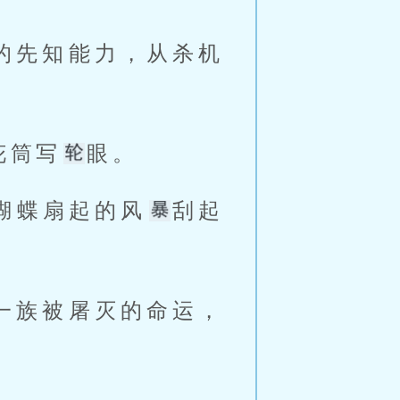
的先知能力，从杀机
花筒写
眼。
蝴蝶扇起的风
刮起
一族被屠灭的命运，