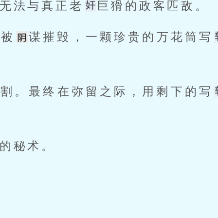
无法与真正老
巨猾的政客匹敌。
力被
谋摧毁，一颗珍贵的万花筒写
收割。最终在弥留之际，用剩下的写
的秘术。