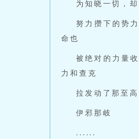
为知晓一切，却
努力攒下的势
命也
被绝对的力量
力和查克
拉发动了那至高
伊邪那岐
......