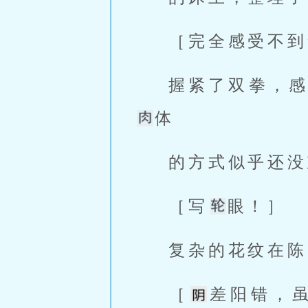
［完全感受不到
握紧了双拳，
体
的方式似乎还没忘
［写
眼！］
复杂的花纹在陈
［
差阳错，