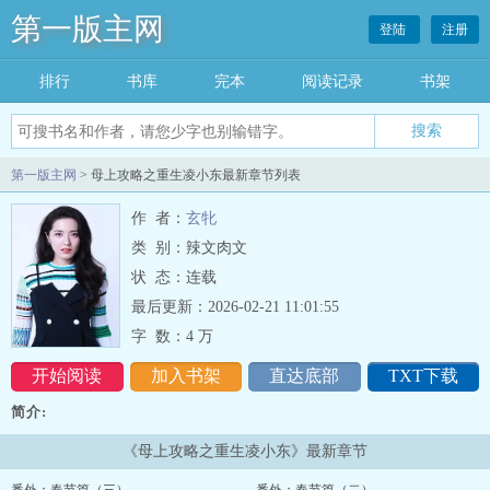
第一版主网
登陆
注册
排行
书库
完本
阅读记录
书架
搜索
第一版主网
> 母上攻略之重生凌小东最新章节列表
作 者：
玄牝
类 别：辣文肉文
状 态：连载
最后更新：2026-02-21 11:01:55
字 数：
4 万
开始阅读
加入书架
直达底部
TXT下载
简介:
《母上攻略之重生凌小东》最新章节