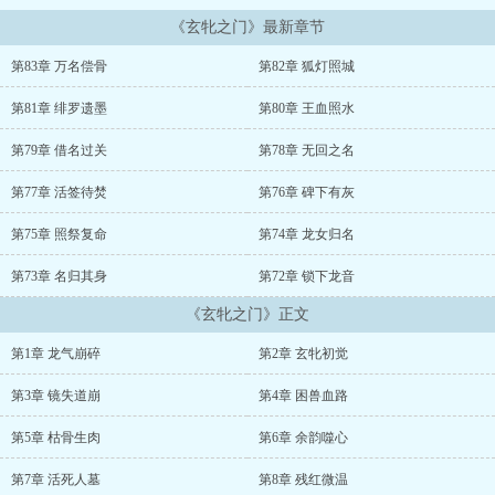
《玄牝之门》最新章节
第83章 万名偿骨
第82章 狐灯照城
第81章 绯罗遗墨
第80章 王血照水
第79章 借名过关
第78章 无回之名
第77章 活签待焚
第76章 碑下有灰
第75章 照祭复命
第74章 龙女归名
第73章 名归其身
第72章 锁下龙音
《玄牝之门》正文
第1章 龙气崩碎
第2章 玄牝初觉
第3章 镜失道崩
第4章 困兽血路
第5章 枯骨生肉
第6章 余韵噬心
第7章 活死人墓
第8章 残红微温