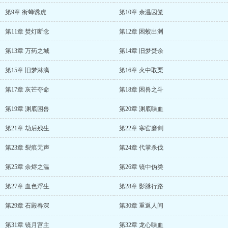
第9章 衔蝉诱虎
第10章 余温囚笼
第11章 焚灯断念
第12章 困蛟出渊
第13章 万药之城
第14章 旧梦焚余
第15章 旧梦淋漓
第16章 火中取栗
第17章 灰芒夺命
第18章 困兽之斗
第19章 渊底困兽
第20章 渊底喋血
第21章 劫后残生
第22章 寒窑磨剑
第23章 裂痕无声
第24章 代掌杀伐
第25章 余烬之温
第26章 镜中伪类
第27章 血色浮生
第28章 影脉行路
第29章 石殿春深
第30章 重返人间
第31章 镜月宫主
第32章 龙心喋血