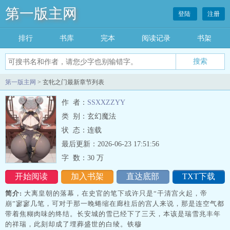
第一版主网
登陆
注册
排行
书库
完本
阅读记录
书架
搜索
第一版主网
> 玄牝之门最新章节列表
作 者：
SSXXZZYY
类 别：玄幻魔法
状 态：连载
最后更新：2026-06-23 17:51:56
字 数：
30 万
开始阅读
加入书架
直达底部
TXT下载
简介:
大离皇朝的落幕，在史官的笔下或许只是“干清宫火起，帝
崩”寥寥几笔，可对于那一晚蜷缩在廊柱后的宫人来说，那是连空气都
带着焦糊肉味的终结。长安城的雪已经下了三天，本该是瑞雪兆丰年
的祥瑞，此刻却成了埋葬盛世的白绫。铁穆