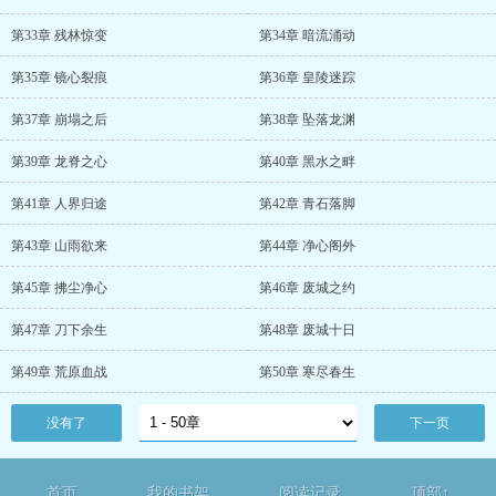
第33章 残林惊变
第34章 暗流涌动
第35章 镜心裂痕
第36章 皇陵迷踪
第37章 崩塌之后
第38章 坠落龙渊
第39章 龙脊之心
第40章 黑水之畔
第41章 人界归途
第42章 青石落脚
第43章 山雨欲来
第44章 净心阁外
第45章 拂尘净心
第46章 废城之约
第47章 刀下余生
第48章 废城十日
第49章 荒原血战
第50章 寒尽春生
没有了
下一页
首页
我的书架
阅读记录
顶部↑