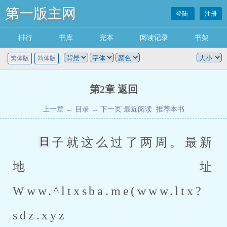
第一版主网
登陆
注册
排行
书库
完本
阅读记录
书架
繁体版
简体版
第2章 返回
上一章
←
目录
→
下一页
最近阅读
推荐本书
子就这么过了两周。最新
地址
Www.^ltxsba.me(www.ltx?
sdz.xyz