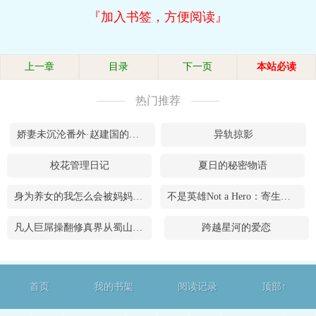
『加入书签，方便阅读』
上一章
目录
下一页
本站必读
热门推荐
娇妻未沉沦番外·赵建国的夏天
异轨掠影
校花管理日记
夏日的秘密物语
身为养女的我怎么会被妈妈推倒
不是英雄Not a Hero：寄生粘液与S级女英雄的堕落
凡人巨屌操翻修真界从蜀山圣女开始沦陷
跨越星河的爱恋
首页
我的书架
阅读记录
顶部↑