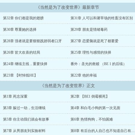
《当然是为了改变世界》最新章节
第32章 你们都是我的翅膀
第31章 人可以和屠宰场的牲畜没有区别
第30章 尊重她的选择
第29章 朋友是情绪毒药
第28章 强者就是要狠狠践踏弱者口牙
第27章 恋爱脑就是死了都要爱
第26章 皆大欢喜的结局
第25章 理性与感情的抉择
第24章 继续主线，重要抉择
番外：圣光的救赎 （BE 1 的后续）
第23章 【时悼线HE】
第22章 他的幸福
《当然是为了改变世界》正文
第1章 死念深重
第2章 【BE1 倒霉横死】
第3章 躲过一劫，生活继续
第4章 和白毛小狗的第一次见面
第5章 你主动我们就会有故事
第6章 热情狗狗，不怕困难
第7章 从男朋友到实验材料
第8章 有后台的人自己也不知道自己有后台