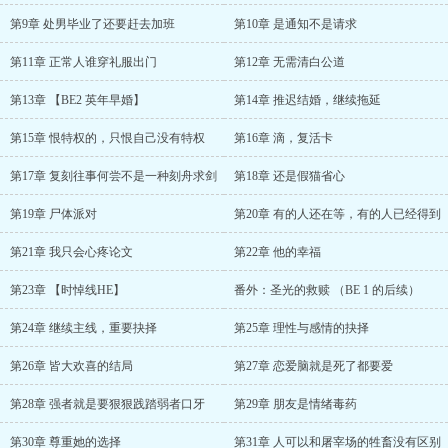
第9章 处男毕业了还要赶去加班
第10章 是通知不是请求
第11章 正常人谁穿礼服出门
第12章 无需清白公道
第13章 【BE2 英年早婚】
第14章 推迟结婚，继续拖延
第15章 恨特权的，只恨自己没有特权
第16章 滴，复活卡
第17章 复刻往事何尝不是一种刻舟求剑
第18章 还是假猫省心
第19章 尸体派对
第20章 有的人还在等，有的人已经得到
第21章 我只会心疼论文
第22章 他的幸福
第23章 【时悼线HE】
番外：圣光的救赎 （BE 1 的后续）
第24章 继续主线，重要抉择
第25章 理性与感情的抉择
第26章 皆大欢喜的结局
第27章 恋爱脑就是死了都要爱
第28章 强者就是要狠狠践踏弱者口牙
第29章 朋友是情绪毒药
第30章 尊重她的选择
第31章 人可以和屠宰场的牲畜没有区别