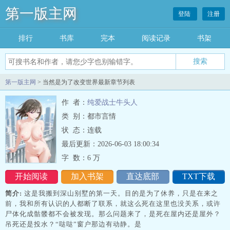
第一版主网
登陆
注册
排行
书库
完本
阅读记录
书架
搜索
第一版主网
> 当然是为了改变世界最新章节列表
作 者：
纯爱战士牛头人
类 别：都市言情
状 态：连载
最后更新：2026-06-03 18:00:34
字 数：
6 万
开始阅读
加入书架
直达底部
TXT下载
简介:
这是我搬到深山别墅的第一天。目的是为了休养，只是在来之
前，我和所有认识的人都断了联系，就这么死在这里也没关系，或许
尸体化成骷髅都不会被发现。那么问题来了，是死在屋内还是屋外？
吊死还是投水？“哒哒”窗户那边有动静。是