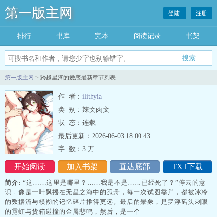
第一版主网
登陆
注册
排行
书库
完本
阅读记录
书架
搜索
第一版主网
> 跨越星河的爱恋最新章节列表
作 者：
ilithyia
类 别：辣文肉文
状 态：连载
最后更新：2026-06-03 18:00:43
字 数：
3 万
开始阅读
加入书架
直达底部
TXT下载
简介:
“这……这里是哪里？……我是不是……已经死了？”停云的意
识，像是一叶飘摇在无星之海中的孤舟，每一次试图靠岸，都被冰冷
的数据流与模糊的记忆碎片推得更远。最后的景象，是罗浮码头刺眼
的霓虹与货箱碰撞的金属悲鸣，然后，是一个