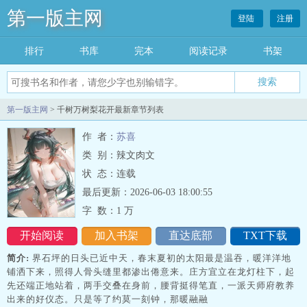
第一版主网
登陆
注册
排行
书库
完本
阅读记录
书架
搜索
第一版主网
> 千树万树梨花开最新章节列表
作 者：
苏喜
类 别：辣文肉文
状 态：连载
最后更新：2026-06-03 18:00:55
字 数：
1 万
开始阅读
加入书架
直达底部
TXT下载
简介:
界石坪的日头已近中天，春末夏初的太阳最是温吞，暖洋洋地
铺洒下来，照得人骨头缝里都渗出倦意来。庄方宜立在龙灯柱下，起
先还端正地站着，两手交叠在身前，腰背挺得笔直，一派天师府教养
出来的好仪态。只是等了约莫一刻钟，那暖融融