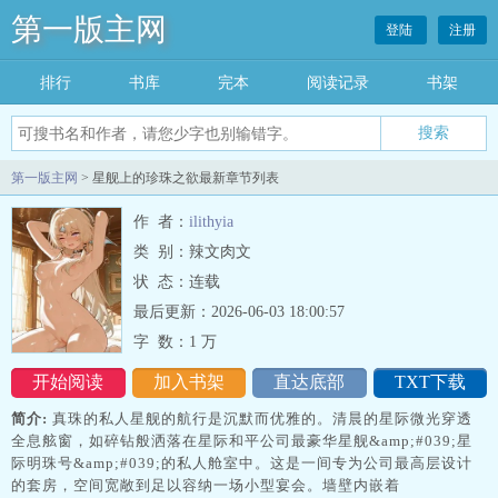
第一版主网
登陆
注册
排行
书库
完本
阅读记录
书架
搜索
第一版主网
> 星舰上的珍珠之欲最新章节列表
作 者：
ilithyia
类 别：辣文肉文
状 态：连载
最后更新：2026-06-03 18:00:57
字 数：
1 万
开始阅读
加入书架
直达底部
TXT下载
简介:
真珠的私人星舰的航行是沉默而优雅的。清晨的星际微光穿透
全息舷窗，如碎钻般洒落在星际和平公司最豪华星舰&amp;#039;星
际明珠号&amp;#039;的私人舱室中。这是一间专为公司最高层设计
的套房，空间宽敞到足以容纳一场小型宴会。墙壁内嵌着