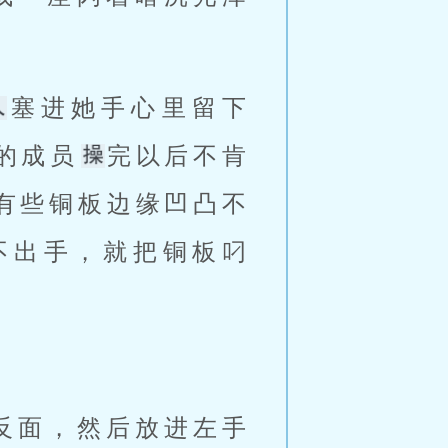
塞进她手心里留下
的成员
完以后不肯
有些铜板边缘凹凸不
不出手，就把铜板叼
反面，然后放进左手