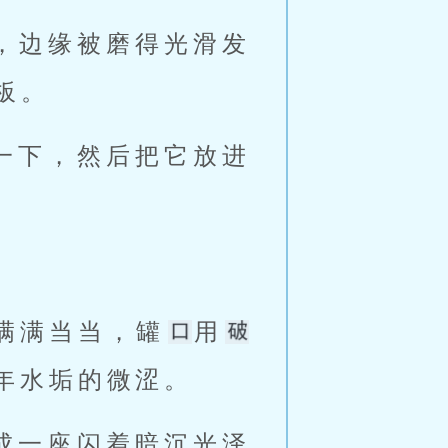
，边缘被磨得光滑发
板。
一下，然后把它放进
满满当当，罐
用
年水垢的微涩。
成一座闪着暗沉光泽