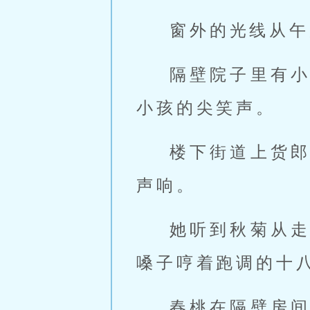
窗外的光线从午
隔壁院子里有
小孩的尖笑声。
楼下街道上货
声响。
她听到秋菊从
嗓子哼着跑调的十
春桃在隔壁房