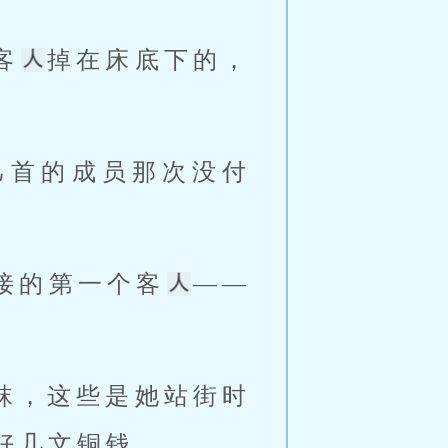
客
掉在床底下的，
匕首的成员那次没付
接的第一个客
——
袜，这些是她站街时
好几文铜钱。