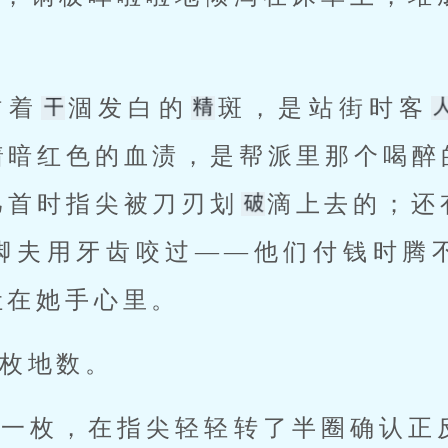
沾着
涸发白的
斑，是站街时客
着暗红色的血渍，是帮派里那个喝醉
匕首时指尖被刀刃划
滴上去的；还
脚夫用牙齿咬过——他们付钱时腾
吐在她手心里。
枚地数。
起一枚，在指尖轻轻转了半圈确认正