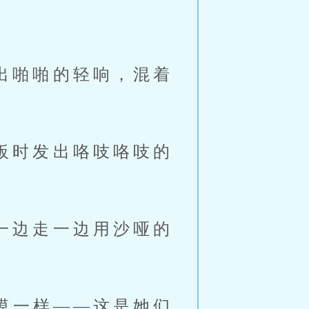
出啪啪的轻响，混着
板时发出咯吱咯吱的
一边走一边用沙哑的
模一样——这是她们