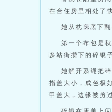
在合住房里相处了
她从枕
底下翻
第一个布包是
多站街攒下的碎银
她解开系绳把
指盖大小，成色极
甲盖大，边缘被剪
碎银在床单上