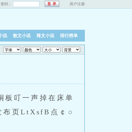
密码：
用户注册
小说
散文小说
辣文小说
排行榜单
铜板叮一声掉在床单
页LtXsfB点￠○