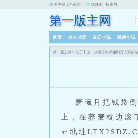
将本站设为首页
收藏第一版主网
第一版主网
首页
永久书架
玄幻小说
武侠小说
书库榜单
完本小说
阅读记录
第一版主网
>
仙子下山：从清冷大师姐到万人骑的
萧曦月把钱袋
上，在荞麦枕边滚了
㎡地址LTX?SDZ.