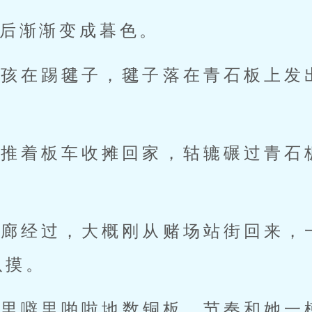
后渐渐变成暮色。
小孩在踢毽子，毽子落在青石板上发
郎推着板车收摊回家，轱辘碾过青石
走廊经过，大概刚从赌场站街回来，
八摸。
间里噼里啪啦地数铜板，节奏和她一