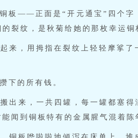
铜板——正面是“开元通宝”四个字
细的裂纹，是秋菊给她的那枚幸运铜
捡起来，用拇指在裂纹上轻轻摩挲了
攒下的所有钱。
罐搬出来，一共四罐，每一罐都塞得
时能闻到铜板特有的金属腥气混着陈
来，铜板哗啦啦地倾泻在床单上，堆