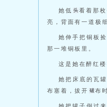
她低
看着那枚
亮，背面有一道极
她伸手把铜板
那一堆铜板里。
这是她在醉红楼
她把床底的瓦
布塞着，拔开
布
她把罐子倒过