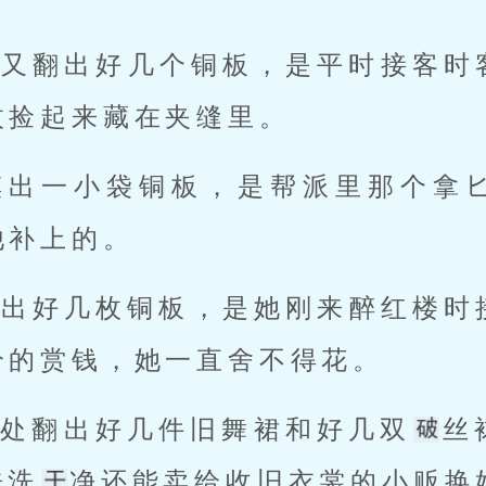
里又翻出好几个铜板，是平时接客时
枚捡起来藏在夹缝里。
摸出一小袋铜板，是帮派里那个拿
他补上的。
抖出好几枚铜板，是她刚来醉红楼时
给的赏钱，她一直舍不得花。
处翻出好几件旧舞裙和好几双
丝
洗洗
净还能卖给收旧衣裳的小贩换