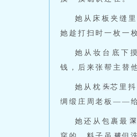
她从床板夹缝
她趁打扫时一枚一
她从妆台底下
钱，后来张帮主替
她从枕
芯里
绸缎庄周老板——
她还从包裹最
穿的，料子虽
但