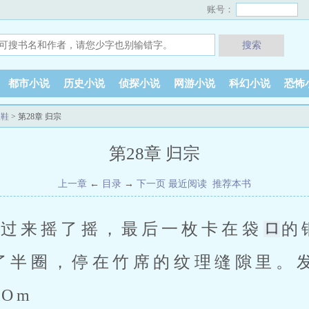
账号：
搜索
都市小说
历史小说
侦探小说
网游小说
科幻小说
恐怖
破鞋
> 第28章 归宗
第28章 归宗
上一章
←
目录
→
下一页
最近阅读
推荐本书
倒过来摇了摇，最后一枚卡在袋
的
半圈，停在竹席的纹理缝隙里。发布
COm