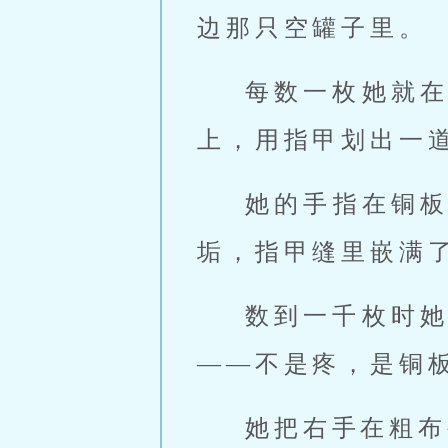
边那只空罐子里。
每数一枚她就
上，用指甲划出一
她的手指在铜
垢，指甲缝里嵌满
数到一千枚时
——不是疼，是铜
她把右手在粗布