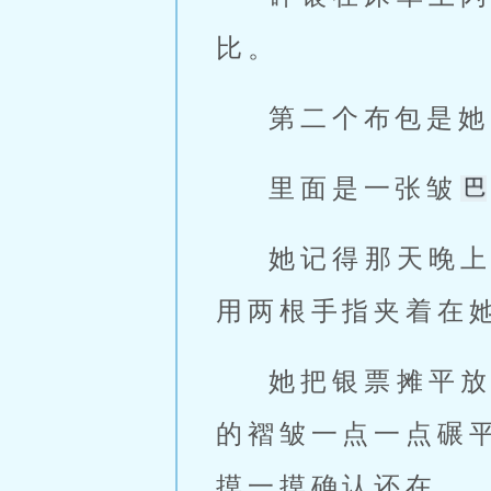
比。
第二个布包是她
里面是一张皱
她记得那天晚
用两根手指夹着在
她把银票摊平
的褶皱一点一点碾
摸一摸确认还在。