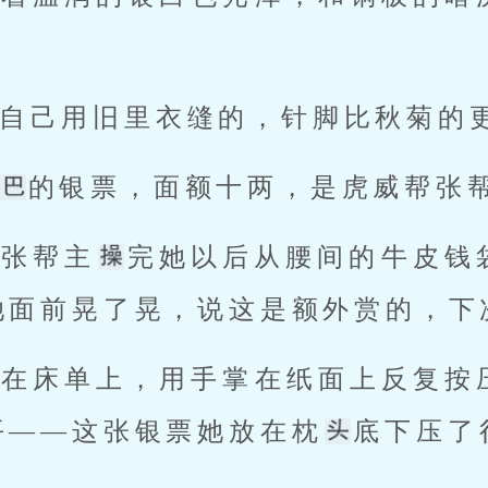
自己用旧里衣缝的，针脚比秋菊的
的银票，面额十两，是虎威帮张
上张帮主
完她以后从腰间的牛皮钱
她面前晃了晃，说这是额外赏的，下
放在床单上，用手掌在纸面上反复按
平——这张银票她放在枕
底下压了