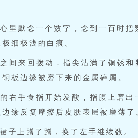
在心里默念一个数字，念到一百时把
道极细极浅的白痕。
板之间来回拨动，指尖沾满了铜锈和
了铜板边缘被磨下来的金属碎屑。
她的右手食指开始发酸，指腹上磨出
板边缘反复摩擦后皮肤表层被磨薄了
裙子上蹭了蹭，换了左手继续数。