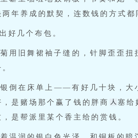
快两年养成的默契，连数钱的方式都
出好几个布包。
秋菊用旧舞裙袖子缝的，针脚歪歪扭
子。
碎银倒在床单上——有好几十块，大
好，是赌场那个赢了钱的胖商
塞给
过，是帮派里某个香主给的赏钱。
闪着温润的银白色光泽，和铜板的暗