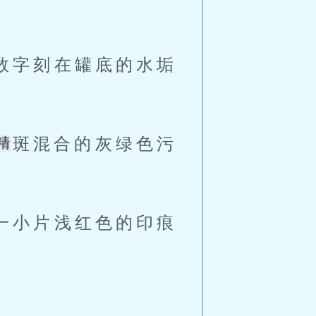
数字刻在罐底的水垢
斑混合的灰绿色污
一小片浅红色的印痕
。