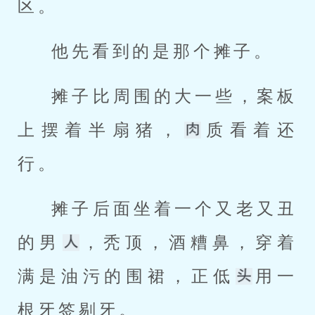
区。
他先看到的是那个摊子。
摊子比周围的大一些，案板
上摆着半扇猪，
质看着还
行。
摊子后面坐着一个又老又丑
的男
，秃顶，酒糟鼻，穿着
满是油污的围裙，正低
用一
根牙签剔牙。