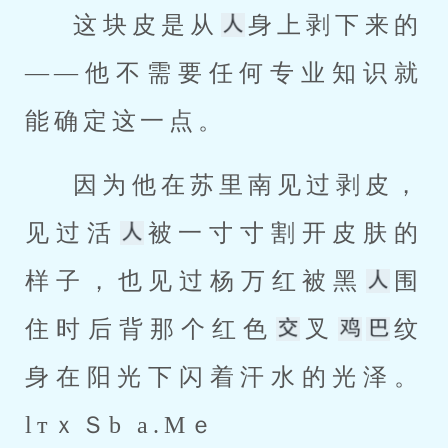
这块皮是从
身上剥下来的
——他不需要任何专业知识就
能确定这一点。
因为他在苏里南见过剥皮，
见过活
被一寸寸割开皮肤的
样子，也见过杨万红被黑
围
住时后背那个红色
叉
纹
身在阳光下闪着汗水的光泽。
lтｘＳb a.Mｅ