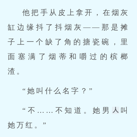
他把手从皮上拿开，在烟灰
缸边缘抖了抖烟灰——那是摊
子上一个缺了角的搪瓷碗，里
面塞满了烟蒂和嚼过的槟榔
渣。
“她叫什么名字？”
“不……不知道。她男
叫
她万红。”