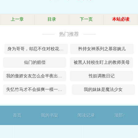
上一章
目录
下一页
本站必读
热门推荐
身为哥哥，却忍不住对校花妹妹有下流的想法，时时刻刻想着肏校花妹妹的嫩穴
矜持女神系列之慕容婉儿
仙门的赔偿
被黑人转校生盯上的教师美母
我的傲娇女友怎么会半夜出门遇见黑人
性奴调教日记
失忆竹马才不会操爽一模一样的绝色双子青梅
我的妹妹是魔法少女
首页
我的书架
阅读记录
顶部↑