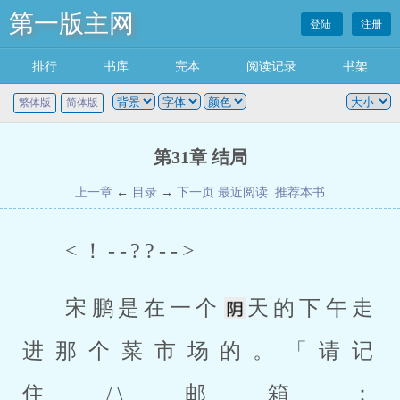
第一版主网
登陆
注册
排行
书库
完本
阅读记录
书架
繁体版
简体版
第31章 结局
上一章
←
目录
→
下一页
最近阅读
推荐本书
<！--??-->
宋鹏是在一个
天的下午走
进那个菜市场的。「请记
住/\邮箱：