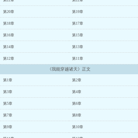
第22章
第22章
第20章
第19章
第18章
第17章
第16章
第15章
第14章
第13章
第12章
第11章
《我能穿越诸天》正文
第1章
第2章
第3章
第4章
第5章
第6章
第7章
第8章
第9章
第10章